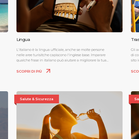
Lingua
Tras
L'italiano è la lingua ufficiale, anche se molte persone
Gli a
nelle aree turisitche capiscono l'inglese base. Imparare
di co
qualche frase in italiano può aiutare a migliorare la tua
sito 
esperienza in Puglia.
SCOPRI DI PIÙ
SCO
Salute & Sicurezza
Sa