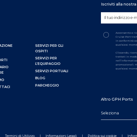
Iscriviti alla nost
Acconsento a ri
Cruise Port tram
in conformità co
qualsiasi mom
AZIONE
SERVIZI PER GLI
OSPITI
Cliccando, ricon
trattati in modo
SERVIZI PER
ORTI
nell’Informativa
L’EQUIPAGGIO
promozionali. Ha
ARIO
qualsiasi mome
SERVIZI PORTUALI
RE
BLOG
AMO
PARCHEGGIO
TTACI
Altro GPH Ports
Seleziona
Termini di Utilizzo
Informazioni Legali
Politica sui cookie
Infor