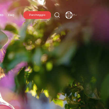
AMO
FAQ
Parcheggio
IT
IONE