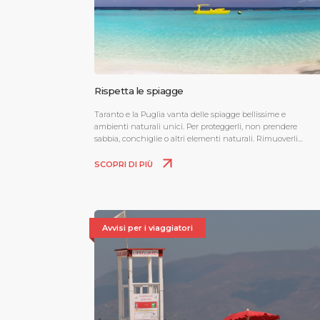
Rispetta le spiagge
Taranto e la Puglia vanta delle spiagge bellissime e
ambienti naturali unici. Per proteggerli, non prendere
sabbia, conchiglie o altri elementi naturali. Rimuoverli
danneggia l'ecosistema ed è contro la legge, con multe
fino a 3000 euro.
SCOPRI DI PIÙ
Avvisi per i viaggiatori