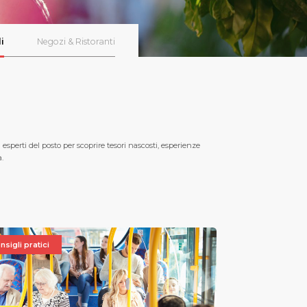
i
Negozi & Ristoranti
i esperti del posto per scoprire tesori nascosti, esperienze
a.
nsigli pratici