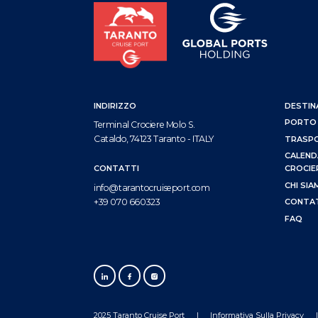
INDIRIZZO
DESTIN
PORTO
Terminal Crociere Molo S.
Cataldo, 74123 Taranto - ITALY
TRASP
CALEND
CROCIE
CONTATTI
CHI SI
info@tarantocruiseport.com
CONTA
+39 070 660323
FAQ
2025 Taranto Cruise Port
Informativa Sulla Privacy