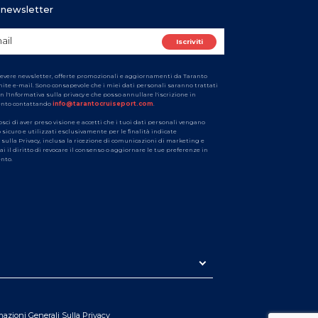
ra newsletter
cevere newsletter, offerte promozionali e aggiornamenti da Taranto
ite e-mail. Sono consapevole che i miei dati personali saranno trattati
n l'Informativa sulla privacy e che posso annullare l'iscrizione in
ento contattando
info@tarantocruiseport.com
.
osci di aver preso visione e accetti che i tuoi dati personali vengano
 sicuro e utilizzati esclusivamente per le finalità indicate
 sulla Privacy, inclusa la ricezione di comunicazioni di marketing e
i il diritto di revocare il consenso o aggiornare le tue preferenze in
nto.
mazioni Generali Sulla Privacy