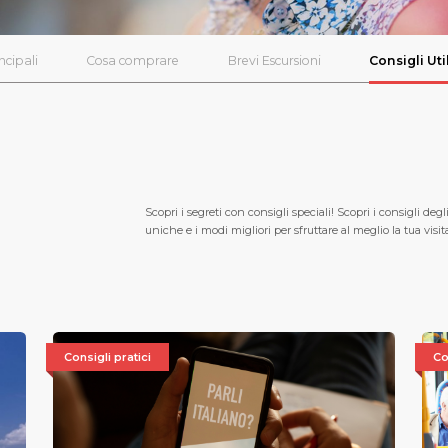
ncipali
Cosa comprare
Brevi Escursioni
Consigli Util
Scopri i segreti con consigli speciali! Scopri i consigli degl
uniche e i modi migliori per sfruttare al meglio la tua visit
Consigli pratici
Co