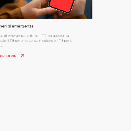
eri di emergenza
aso di emergenza, chiama il 112 per assistenza
ale, il 118 per emergenze mediche e il 113 per la
ia.
PRI DI PIÙ