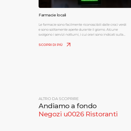
Farmacie locali
Le farmacie sono facilmente riconoscibili dalle croci verdi
e sono solitamente aperte durante il giorno. Alcune
svolgono i servizi notturni, i cui orari sono indicati sulla
porta.
SCOPRI DI PIÙ
ALTRO DA SCOPRIRE
Andiamo a fondo
Negozi u0026 Ristoranti