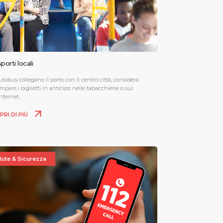
porti locali
utobus collegano il porto con il centro città, considera
mpare i biglietti in anticipo nelle tabacchierie o sul
internet.
PRI DI PIÙ
lute & Sicurezza