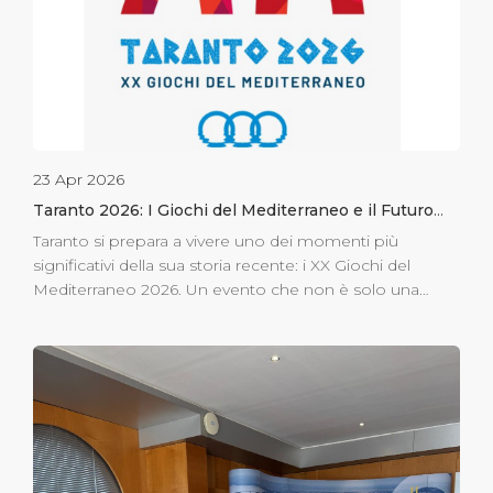
rocciose e l’architettura rupestre della Gravina offrono
[…]
23 Apr 2026
Taranto 2026: I Giochi del Mediterraneo e il Futuro
del Turismo Crocieristico
Taranto si prepara a vivere uno dei momenti più
significativi della sua storia recente: i XX Giochi del
Mediterraneo 2026. Un evento che non è solo una
celebrazione dello sport, ma un vero e proprio volano
per la rinascita e la visibilità internazionale della “Città dei
Due Mari”. In questo scenario di grande fermento,
Taranto Cruise Port si conferma il punto di accesso
privilegiato per chiunque voglia scoprire la bellezza e
l’energia del nostro territorio. Un Evento Internazionale
nel Cuore della Puglia Dal 21 agosto 2026, Taranto
accoglierà oltre 4.500 atleti provenienti da 26 Paesi