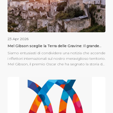
23 Apr 2026
Mel Gibson sceglie la Terra delle Gravine: Il grande
cinema sbarca a Ginosa
Siamo entusiasti di condividere una notizia che accende
i riflettori internazionali sul nostro meraviglioso territorio.
Mel Gibson, il premio Oscar che ha segnato la storia del
cinema, ha scelto Ginosa e il fascino senza tempo della
sua Gravina per le riprese del suo nuovo atteso
kolossal: “The Resurrection of the Christ”, l’attesissimo
sequel de La Passione di Cristo. Un set naturale a pochi
passi dal Porto di Taranto Vedere il rione Casale di
Ginosa trasformarsi in un set cinematografico
internazionale è una conferma della bellezza
mozzafiato della provincia di Taranto. Le grotte, le pareti