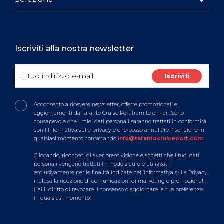
Iscriviti alla nostra newsletter
Acconsento a ricevere newsletter, offerte promozionali e
aggiornamenti da Taranto Cruise Port tramite e-mail. Sono
consapevole che i miei dati personali saranno trattati in conformità
con l'Informativa sulla privacy e che posso annullare l'iscrizione in
qualsiasi momento contattando
info@tarantocruiseport.com
.
Cliccando, riconosci di aver preso visione e accetti che i tuoi dati
personali vengano trattati in modo sicuro e utilizzati
esclusivamente per le finalità indicate nell’Informativa sulla Privacy,
inclusa la ricezione di comunicazioni di marketing e promozionali.
Hai il diritto di revocare il consenso o aggiornare le tue preferenze
in qualsiasi momento.