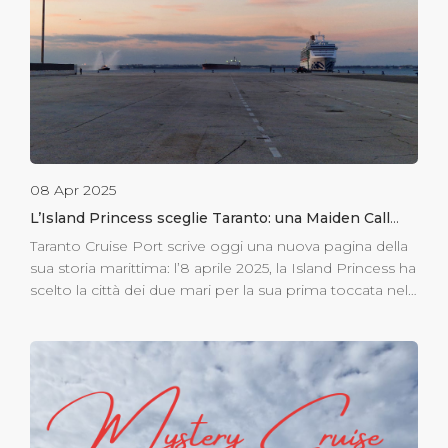
comunità locale, il servizio impeccabile garantito dal
terminal e la varietà di esperienze offerte dalla
destinazione hanno avuto un ruolo fondamentale […]
08 Apr 2025
L’Island Princess sceglie Taranto: una Maiden Call
che inaugura la stagione crocieristica 2025
Taranto Cruise Port scrive oggi una nuova pagina della
sua storia marittima: l’8 aprile 2025, la Island Princess ha
scelto la città dei due mari per la sua prima toccata nel
cuore del Mediterraneo. Un evento simbolico che
segna anche l’inizio ufficiale della stagione crocieristica
2025 per Taranto Cruise Port. Perché le crociere
scelgono Taranto Negli ultimi anni, Taranto si sta
affermando come una delle destinazioni più
interessanti per le crociere in Puglia e nel Mediterraneo.
La sua posizione strategica, al centro delle principali