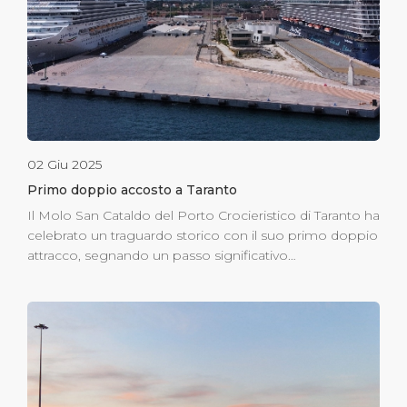
crociere a partire da ottobre 2026, immediatamente
dopo la chiusura della stagione crocieristica. Il progetto
prevede […]
02 Giu 2025
Primo doppio accosto a Taranto
Il Molo San Cataldo del Porto Crocieristico di Taranto ha
celebrato un traguardo storico con il suo primo doppio
attracco, segnando un passo significativo
nell’evoluzione del porto come destinazione
crocieristica di primo piano. Il 30 giugno, Costa
Fascinosa e Mein Schiff 5 sono state le prime due navi
da crociera ad attraccare simultaneamente al molo
principale, offrendo uno spettacolo straordinario che ha
messo in luce la maggiore capacità del porto e il suo
crescente fascino. L’accoglienza calorosa da parte della