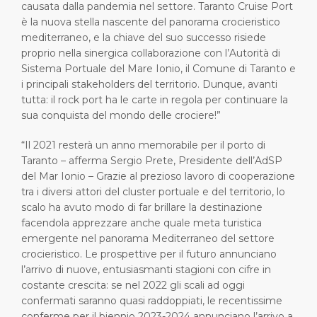
causata dalla pandemia nel settore. Taranto Cruise Port
è la nuova stella nascente del panorama crocieristico
mediterraneo, e la chiave del suo successo risiede
proprio nella sinergica collaborazione con l’Autorità di
Sistema Portuale del Mare Ionio, il Comune di Taranto e
i principali stakeholders del territorio. Dunque, avanti
tutta: il rock port ha le carte in regola per continuare la
sua conquista del mondo delle crociere!”
“Il 2021 resterà un anno memorabile per il porto di
Taranto – afferma Sergio Prete, Presidente dell’AdSP
del Mar Ionio – Grazie al prezioso lavoro di cooperazione
tra i diversi attori del cluster portuale e del territorio, lo
scalo ha avuto modo di far brillare la destinazione
facendola apprezzare anche quale meta turistica
emergente nel panorama Mediterraneo del settore
crocieristico. Le prospettive per il futuro annunciano
l’arrivo di nuove, entusiasmanti stagioni con cifre in
costante crescita: se nel 2022 gli scali ad oggi
confermati saranno quasi raddoppiati, le recentissime
conferme per il biennio 2023-2024 annunciano l’arrivo a