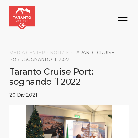
MEDIA CENTER >
NOTIZIE
>
TARANTO CRUISE
PORT: SOGNANDO IL 2022
Taranto Cruise Port:
Cerca
sognando il 2022
DESTINAZIONE
PORTO
TRASPORTI
CHI SIAMO
20 Dic 2021
Eventi
Informazioni del porto
Trasporti
Chi siamo
Attrazioni principali
Servizi
Parcheggio
Responsabilità sociale
PAGINA INIZIALE
Cosa comprare
Posizione del porto
Opportunità business