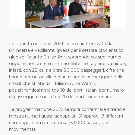
Brevi Escursioni
Salute, sicurezza & ambiente
Carriere
PORTO
Consigli Utili
Statistiche del porto
Area media
CHI SIAMO
Negozi & Ristoranti
Contatti
Inaugurata nell’aprile 2021, anno caratterizzato da
DESTINAZIONE
Festività nazionali
un’incerta e vacillante ripresa per il settore crocieristico
globale, Taranto Cruise Port sorprende coi suoi numeri,
singolari per un terminal nascente: la stagione si chiude,
infatti, con 28 calls e oltre 80.000 passeggeri, cifre che
hanno permesso alla destinazione di primeggiare nelle
classifiche stilate dall’Italian Cruise Watch,
posizionandosi nella top 10 dei porti italiani per numero
di passeggeri e nella top 20 dei porti mediterranei.
La programmazione 2022 sembra confermare il trend e
mostra numeri quasi raddoppiati: 51 approdi, 9 differenti
compagnie armatrici e circa 133.000 passeggeri
movimentati.