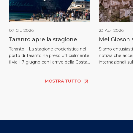
07 Giu 2026
23 Apr 2026
Taranto apre la stagione
Mel Gibson s
delle crociere con un doppio
delle Gravin
Taranto – La stagione crocieristica nel
Siamo entusiasti
porto di Taranto ha preso ufficialmente
notizia che accen
accosto il 7 giugno: Costa
cinema sbar
il via il 7 giugno con l’arrivo della Costa
internazionali su
Fascinosa e Mein Schiff 5
Fascinosa e della Mein Schiff 5, navi
territorio. Mel G
che hanno inaugurato il nuovo anno
che ha segnato l
MOSTRA TUTTO
crocieristico dello scalo ionico. Il doppio
scelto Ginosa e 
approdo segna l’inizio di un calendario
della sua Gravina
breve ma ricco di opportunità per la
nuovo atteso kol
città e […]
Resurrection of t
l’attesissimo seq