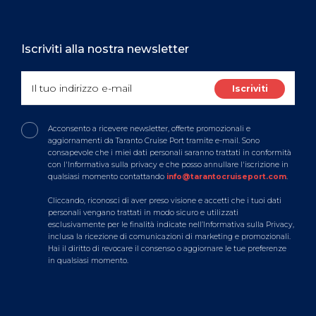
Iscriviti alla nostra newsletter
Acconsento a ricevere newsletter, offerte promozionali e
aggiornamenti da Taranto Cruise Port tramite e-mail. Sono
consapevole che i miei dati personali saranno trattati in conformità
con l'Informativa sulla privacy e che posso annullare l'iscrizione in
qualsiasi momento contattando
info@tarantocruiseport.com
.
Cliccando, riconosci di aver preso visione e accetti che i tuoi dati
personali vengano trattati in modo sicuro e utilizzati
esclusivamente per le finalità indicate nell’Informativa sulla Privacy,
inclusa la ricezione di comunicazioni di marketing e promozionali.
Hai il diritto di revocare il consenso o aggiornare le tue preferenze
in qualsiasi momento.